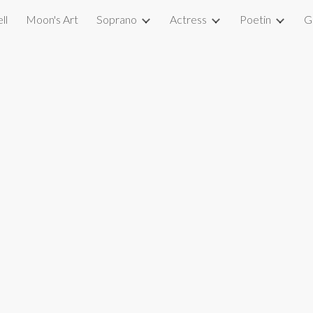
ll
Moon's Art
Soprano
Actress
Poetin
G
ip to main content
Skip to navigat