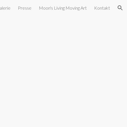
alerie
Presse
Moon's Living Moving Art
Kontakt
ion